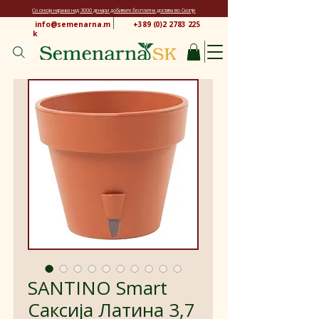
Со секоја нарачка над 3000 денари добивате бесплатна достава во Скопје
info@semenarna.m
+389 (0)2 2783 225
k
SANTINO Smart
Саксија Латина 3,7