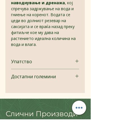
наводнување и дренажа
, кој
спречува задржување на вода и
гниење на коренот. Водата се
цеди во долниот резевар на
саксијата и се враќа назад преку
фитиљче кое му дава на
растението идеална количина на
вода и влага.
Упатство
Пред садење или пресадување, се
Достапни големини
препорачува саксијата да се
исплакне и да се провери дали
фитиљот (филтерот) е правилно
Висина
Дијаметар
Волумен
поставен.
(mm)
(Ø)
(L)
Доколку сте во можност, на
дното од саксијата додадете слој
Слични Производи
од експандирани глинени топчиња
150
175
2.5
(глинопор) кои обезбедуваат
дополнителна заштита од
175
200
3.7