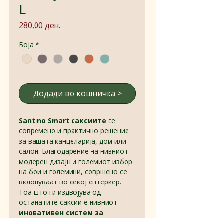
L
Price
280,00 ден.
Боја
*
Додади во кошничка >
Santino Smart саксиите
се
современо и практично решение
за вашата канцеларија, дом или
салон. Благодарение на нивниот
модерен дизајн и големиот избор
на бои и големини, совршено се
вклопуваат во секој ентериер.
Тоа што ги издвојува од
останатите саксии е нивниот
иновативен систем за