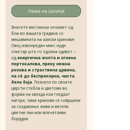
Нема на залиха!
Внесете вистински огномет од
бои во вашата градина со
мешавината на азиски кринови!
Овој извонреден микс нуди
спектар што го одзема здивот –
од
енергична жолта и огнена
портокалова, преку нежна
розова и страствена црвена,
па сè до беспрекорна, чиста
бела боја
. Познати по своите
цврсти стебла и цветови во
форма на ѕвезда кои гледаат
нагоре, овие кринови се совршени
за создавање живи и весели
цветни леи или впечатливи
бордури.