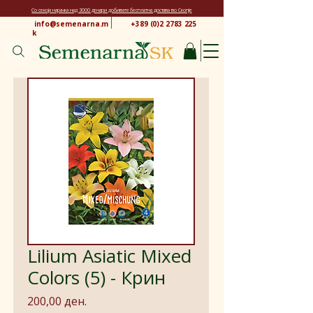
Со секоја нарачка над 3000 денари добивате бесплатна достава во Скопје
info@semenarna.m
+389 (0)2 2783 225
k
Lilium Asiatic Mixed
Colors (5) - Крин
Price
200,00 ден.