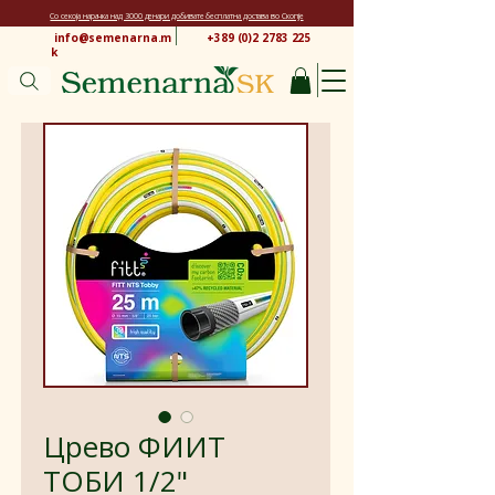
Со секоја нарачка над 3000 денари добивате бесплатна достава во Скопје
info@semenarna.m
+389 (0)2 2783 225
k
Црево ФИИТ
ТОБИ 1/2"