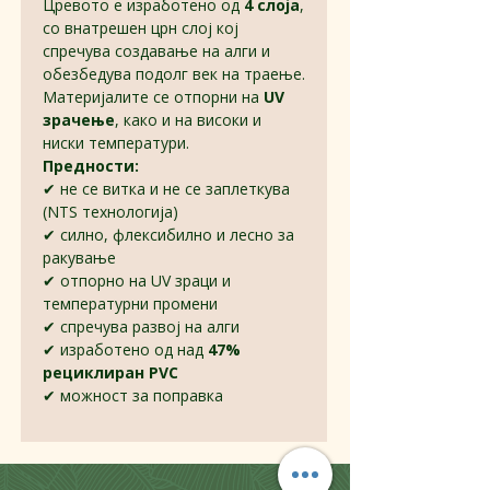
Цревото е изработено од
4 слоја
,
со внатрешен црн слој кој
спречува создавање на алги и
обезбедува подолг век на траење.
Материјалите се отпорни на
UV
зрачење
, како и на високи и
ниски температури.
Предности:
✔ не се витка и не се заплеткува
(NTS технологија)
✔ силно, флексибилно и лесно за
ракување
✔ отпорно на UV зраци и
температурни промени
✔ спречува развој на алги
✔ изработено од над
47%
рециклиран PVC
✔ можност за поправка