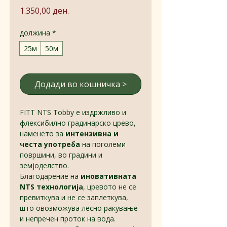
Price
1.350,00 ден.
должина
*
25м
50м
Додади во кошничка >
FITT NTS Tobby е издржливо и
флексибилно градинарско црево,
наменето за
интензивна и
честа употреба
на поголеми
површини, во градини и
земјоделство.
Благодарение на
иновативната
NTS технологија
, цревото не се
превиткува и не се заплеткува,
што овозможува лесно ракување
и непречен проток на вода.