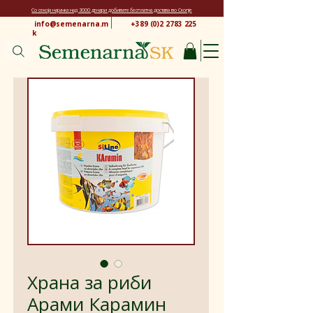
Со секоја нарачка над 3000 денари добивате бесплатна достава во Скопје
info@semenarna.m
+389 (0)2 2783 225
k
Храна за риби
Арами Карамин