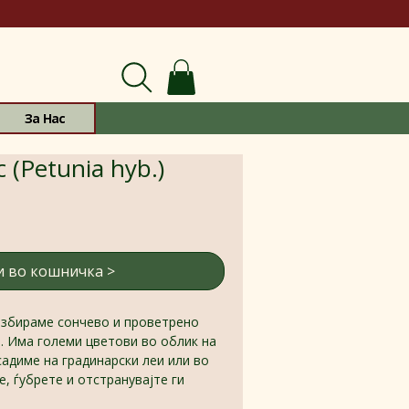
За Нас
 (Petunia hyb.)
 во кошничка >
 Избираме сончево и проветрено
р. Има големи цветови во облик на
 садиме на градинарски леи или во
е, ѓубрете и отстранувајте ги