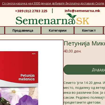
Со секоја нарачка над 3000 денари добивате бесплатна достава во Скопје
info@semenarna.mk
+389 (0)2 2783 225
Продавница
Категории
Контакт
Петунија Микс
Price
40,00 ден.
Додади
Семето 'рти 14-20 дена.
место, подалеку од вете
инка во различни бои. Ја
саксии. Редовно полевајт
прецветаните цветови.