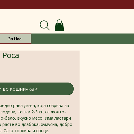
За Нас
 Роса
 во кошничка >
Средно рана диња, која созрева за
плодови, тешки 2-3 кг, се жолто-
во-бело, вкусно месо. Има ластари
о расте во длабока, хумусна, добро
. Сака топлина и сонце.