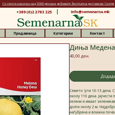
Со секоја нарачка над 3000 денари добивате бесплатна достава во Скопје
info@semenarna.mk
+389 (0)2 2783 225
Продавница
Категории
Контакт
Диња Медена
Price
40,00 ден.
Додади
Семето 'рти 10-13 дена. 
околу 110 дена. Јајчести 
зелени и имаат зеленика
долги околу 2 м. Најдобр
наѓубрена и влажна почва