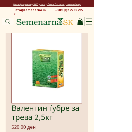
Со секоја нарачка над 3000 денари добивате бесплатна достава во Скопје
info@semenarna.m
+389 (0)2 2783 225
k
Валентин ѓубре за
трева 2,5кг
Price
520,00 ден.