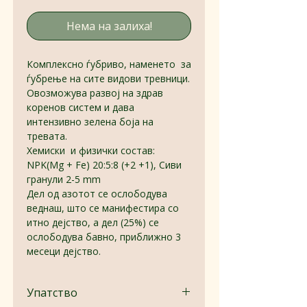
Нема на залиха!
Комплексно ѓубриво, наменетo за
ѓубрење на сите видови тревници.
Овозможува развој на здрав
коренов систем и дава
интензивно зелена боја на
тревата.
Хемиски и физички состав:
NPK(Mg + Fe) 20:5:8 (+2 +1), Сиви
гранули 2-5 mm
Дел од азотот се ослободува
веднаш, што се манифестира со
итно дејство, а дел (25%) се
ослободува бавно, приближно 3
месеци дејство.
Упатство