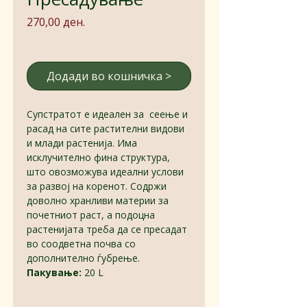
Price
270,00 ден.
Додади во кошничка >
Супстратот е идеален за сеење и
расад на сите растителни видови
и млади растенија. Има
исклучително фина структура,
што овозможува идеални услови
за развој на коренот. Содржи
доволно хранливи материи за
почетниот раст, а подоцна
растенијата треба да се пресадат
во соодветна почва со
дополнително ѓубрење.
Пакување:
20 L