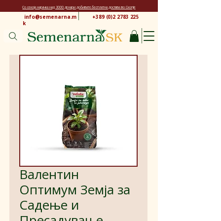
Со секоја нарачка над 3000 денари добивате бесплатна достава во Скопје
info@semenarna.m
+389 (0)2 2783 225
k
Валентин
Оптимум Земја за
Садење и
Пресадување