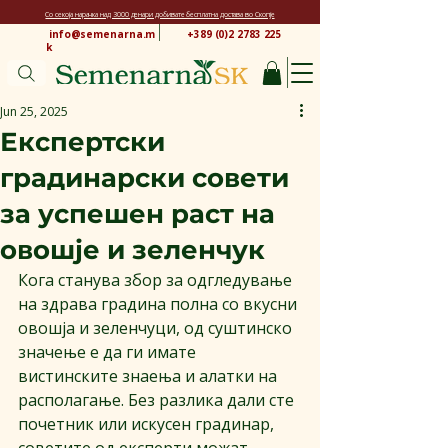
Со секоја нарачка над 3000 денари добивате бесплатна достава во Скопје
info@semenarna.m
+389 (0)2 2783 225
k
Jun 25, 2025
Експертски
градинарски совети
за успешен раст на
овошје и зеленчук
Кога станува збор за одгледување 
на здрава градина полна со вкусни 
овошја и зеленчуци, од суштинско 
значење е да ги имате 
вистинските знаења и алатки на 
располагање. Без разлика дали сте 
почетник или искусен градинар, 
советите од експерти можат 